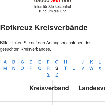
08000
365
000
Infos für Sie kostenfrei
rund um die Uhr
Rotkreuz Kreisverbände
Bitte klicken Sie auf den Anfangsbuchstaben des
gesuchten Kreisverbandes.
A
B
C
D
E
F
G
H
I
J
K
L
M
N
O
P
Q
R
S
T
U
V
W
X
Y
Z
Kreisverband
Landesv