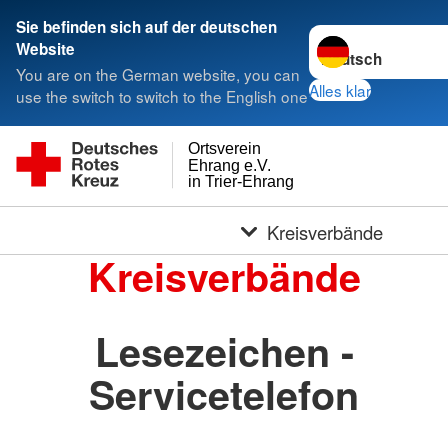
Sie befinden sich auf der deutschen
Sprache wechseln 
Website
You are on the German website, you can
Alles klar
use the switch to switch to the English one
Ortsverein
Ehrang e.V.
in Trier-Ehrang
Kreisverbände
Kreisverbände
Lesezeichen -
Servicetelefon