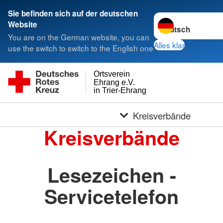
Sie befinden sich auf der deutschen
Sprache wechseln 
Website
You are on the German website, you can
Alles klar
use the switch to switch to the English one
Ortsverein
Ehrang e.V.
in Trier-Ehrang
Kreisverbände
Kreisverbände
Lesezeichen -
Servicetelefon