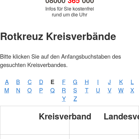
08000
365
000
Infos für Sie kostenfrei
rund um die Uhr
Rotkreuz Kreisverbände
Bitte klicken Sie auf den Anfangsbuchstaben des
gesuchten Kreisverbandes.
A
B
C
D
E
F
G
H
I
J
K
L
M
N
O
P
Q
R
S
T
U
V
W
X
Y
Z
Kreisverband
Landesv