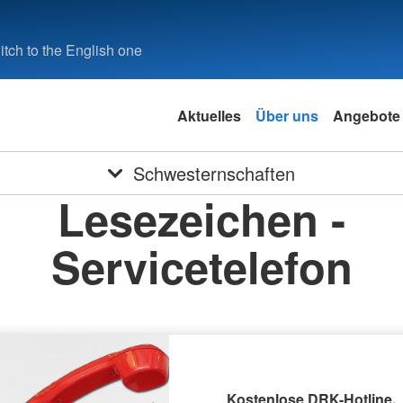
tch to the English one
Aktuelles
Über uns
Angebote
Schwesternschaften
Lesezeichen -
Servicetelefon
Kostenlose DRK-Hotline.