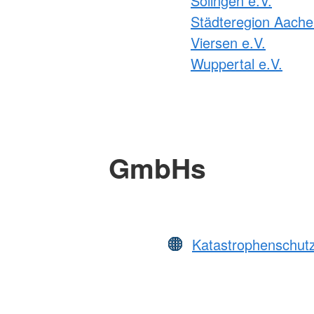
Solingen e.V.
Städteregion Aache
Viersen e.V.
Wuppertal e.V.
GmbHs
Katastrophenschut