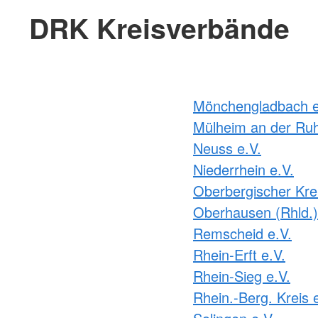
DRK Kreisverbände
Mönchengladbach e
Mülheim an der Ruh
Neuss e.V.
Niederrhein e.V.
Oberbergischer Krei
Oberhausen (Rhld.)
Remscheid e.V.
Rhein-Erft e.V.
Rhein-Sieg e.V.
Rhein.-Berg. Kreis 