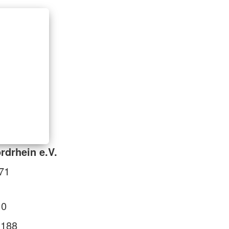
drhein e.V.
71
 0
 188