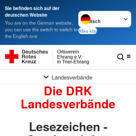
Sie befinden sich auf der
Sprache wechseln zu
deutschen Website
You are on the German website,
you can use the switch to switch to
Alles klar
the English one
Ortsverein
Ehrang e.V.
in Trier-Ehrang
Landesverbände
Die DRK
Landesverbände
Lesezeichen -