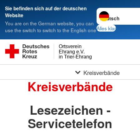
Sie befinden sich auf der deutschen
Sprache wechseln 
Website
You are on the German website, you can
Alles klar
use the switch to switch to the English one
Ortsverein
Ehrang e.V.
in Trier-Ehrang
Kreisverbände
Kreisverbände
Lesezeichen -
Servicetelefon