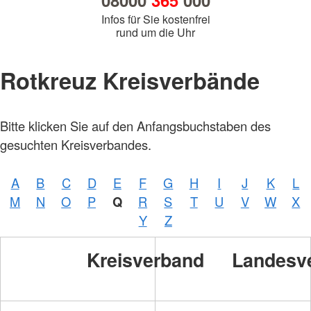
08000
365
000
Infos für Sie kostenfrei
rund um die Uhr
Rotkreuz Kreisverbände
Bitte klicken Sie auf den Anfangsbuchstaben des
gesuchten Kreisverbandes.
A
B
C
D
E
F
G
H
I
J
K
L
M
N
O
P
Q
R
S
T
U
V
W
X
Y
Z
Kreisverband
Landesv