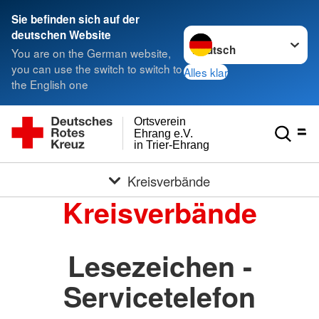
Sie befinden sich auf der
Sprache wechseln zu
deutschen Website
You are on the German website,
you can use the switch to switch to
Alles klar
the English one
Ortsverein
Ehrang e.V.
in Trier-Ehrang
Kreisverbände
Kreisverbände
Lesezeichen -
Servicetelefon