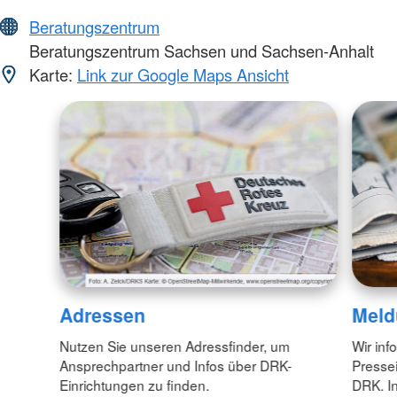
Beratungszentrum
Beratungszentrum Sachsen und Sachsen-Anhalt
Karte:
Link zur Google Maps Ansicht
Adressen
Meld
Nutzen Sie unseren Adressfinder, um
Wir inf
Ansprechpartner und Infos über DRK-
Pressei
Einrichtungen zu finden.
DRK. In