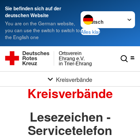
Sie befinden sich auf der
Sprache wechseln zu
deutschen Website
You are on the German website,
you can use the switch to switch to
Alles klar
the English one
Ortsverein
Ehrang e.V.
in Trier-Ehrang
Kreisverbände
Kreisverbände
Lesezeichen -
Servicetelefon