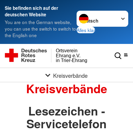
Sie befinden sich auf der
Sprache wechseln zu
deutschen Website
You are on the German website,
you can use the switch to switch to
Alles klar
the English one
Ortsverein
Ehrang e.V.
in Trier-Ehrang
Kreisverbände
Kreisverbände
Lesezeichen -
Servicetelefon