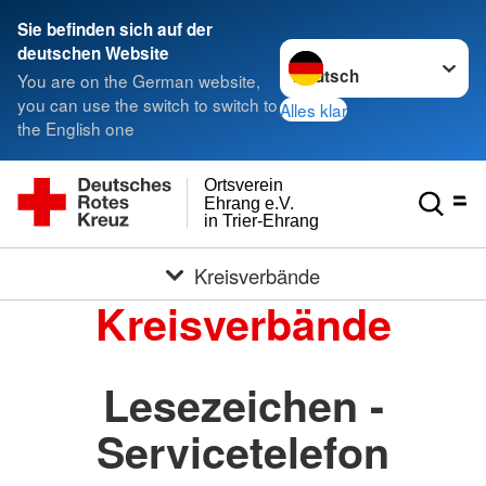
Sie befinden sich auf der
Sprache wechseln zu
deutschen Website
You are on the German website,
you can use the switch to switch to
Alles klar
the English one
Ortsverein
Ehrang e.V.
in Trier-Ehrang
Kreisverbände
Kreisverbände
Lesezeichen -
Servicetelefon