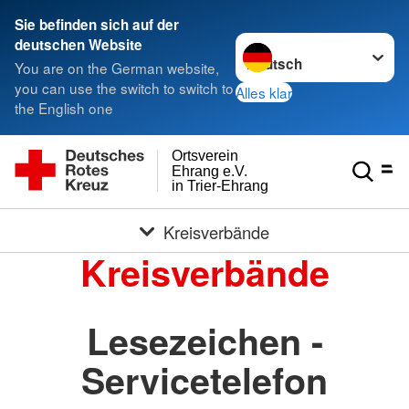
Sie befinden sich auf der
Sprache wechseln zu
deutschen Website
You are on the German website,
you can use the switch to switch to
Alles klar
the English one
Ortsverein
Ehrang e.V.
in Trier-Ehrang
Kreisverbände
Kreisverbände
Lesezeichen -
Servicetelefon