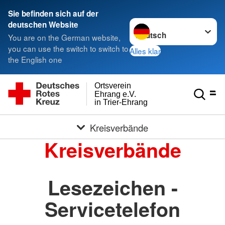
Sie befinden sich auf der
Sprache wechseln zu
deutschen Website
You are on the German website,
you can use the switch to switch to
Alles klar
the English one
Ortsverein
Ehrang e.V.
in Trier-Ehrang
Kreisverbände
Kreisverbände
Lesezeichen -
Servicetelefon