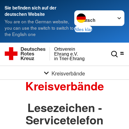
Sie befinden sich auf der
Sprache wechseln zu
deutschen Website
You are on the German website,
you can use the switch to switch to
Alles klar
the English one
Ortsverein
Ehrang e.V.
in Trier-Ehrang
Kreisverbände
Kreisverbände
Lesezeichen -
Servicetelefon